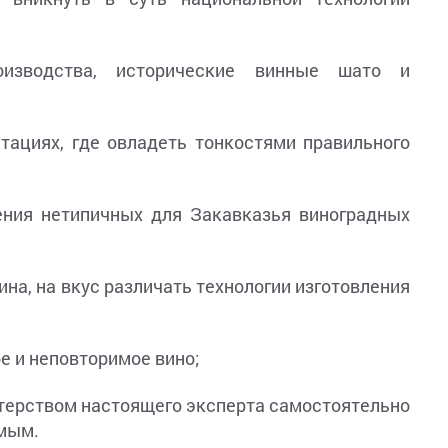
изводства, исторические винные шато и
тациях, где овладеть тонкостями правильного
ения нетипичных для Закавказья виноградных
на, на вкус различать технологии изготовления
е и неповторимое вино;
стерством настоящего эксперта самостоятельно
омым.