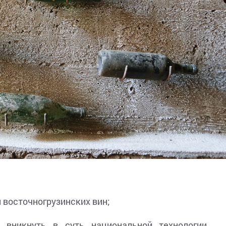
 восточногрузинских вин;
вникнуть в суть национальной технологии